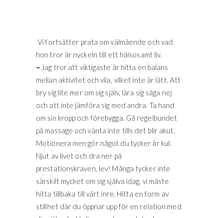
Vi fortsätter prata om välmående och vad
hon tror är nyckeln till ett hälsosamt liv.
–
Jag tror att viktigaste är hitta en balans
mellan aktivitet och vila, vilket inte är lätt. Att
bry sig lite mer om sig själv, lära sig säga nej
och att inte jämföra sig med andra. Ta hand
om sin kropp och förebygga. Gå regelbundet
på massage och vänta inte tills det blir akut.
Motionera men gör något du tycker är kul.
Njut av livet och dra ner på
prestationskraven, lev! Många tycker inte
särskilt mycket om sig själva idag, vi måste
hitta tillbaka till vårt inre. Hitta en form av
stillhet där du öppnar upp för en relation med