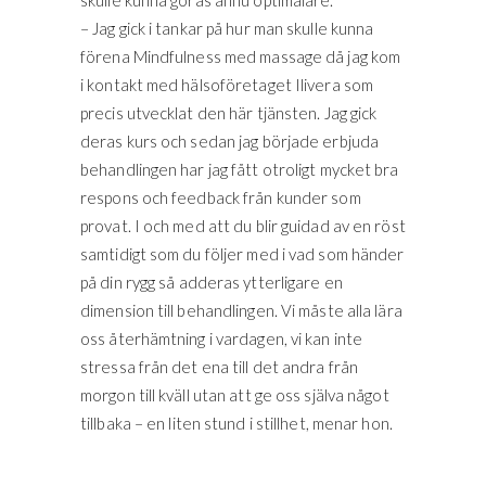
– Jag gick i tankar på hur man skulle kunna
förena Mindfulness med massage då jag kom
i kontakt med hälsoföretaget Ilivera som
precis utvecklat den här tjänsten. Jag gick
deras kurs och sedan jag började erbjuda
behandlingen har jag fått otroligt mycket bra
respons och feedback från kunder som
provat. I och med att du blir guidad av en röst
samtidigt som du följer med i vad som händer
på din rygg så adderas ytterligare en
dimension till behandlingen. Vi måste alla lära
oss återhämtning i vardagen, vi kan inte
stressa från det ena till det andra från
morgon till kväll utan att ge oss själva något
tillbaka – en liten stund i stillhet, menar hon.