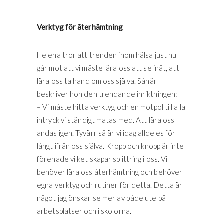
Verktyg för återhämtning
Helena tror att trenden inom hälsa just nu
går mot att vi måste lära oss att se inåt, att
lära oss ta hand om oss själva. Såhär
beskriver hon den trendande inriktningen:
– Vi måste hitta verktyg och en motpol till alla
intryck vi ständigt matas med. Att lära oss
andas igen. Tyvärr så är vi idag alldeles för
långt ifrån oss själva. Kropp och knopp är inte
förenade vilket skapar splittring i oss. Vi
behöver lära oss återhämtning och behöver
egna verktyg och rutiner för detta. Detta är
något jag önskar se mer av både ute på
arbetsplatser och i skolorna.