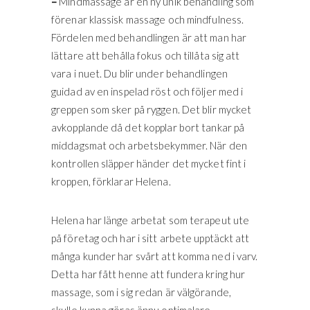
–
Mindmassage är en ny unik behandling som
förenar klassisk massage och mindfulness.
Fördelen med behandlingen är att man har
lättare att behålla fokus och tillåta sig att
vara i nuet. Du blir under behandlingen
guidad av en inspelad röst och följer med i
greppen som sker på ryggen. Det blir mycket
avkopplande då det kopplar bort tankar på
middagsmat och arbetsbekymmer. När den
kontrollen släpper händer det mycket fint i
kroppen, förklarar Helena.
Helena har länge arbetat som terapeut ute
på företag och har i sitt arbete upptäckt att
många kunder har svårt att komma ned i varv.
Detta har fått henne att fundera kring hur
massage, som i sig redan är välgörande,
skulle kunna göras ännu optimalare.