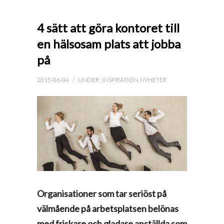
4 sätt att göra kontoret till
en hälsosam plats att jobba
på
2015-06-04
/
UNDER :
INSPIRATION
,
NYHETER
Organisationer som tar seriöst på
välmående på arbetsplatsen belönas
med friskare och gladare anställda som