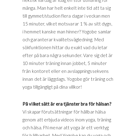
hektisk vardag är idag en stor utmaning för
många. Man har helt enkelt inte tid att ta sig
till gymmet/studion flera dagar i veckan men
15 minuter, vilket motsvarar 1 % av sitt dygn,
i hemmet kanske man hinner? Yogobe samlar
och garanterar kvalitetsvägledning. Med
sökfunktionen hittar du exakt vad du letar
efter på bara några sekunder. Vare sig det är
10 minuter träning innan jobbet, 5 minuter
från kontoret eller en avslappningssekvens
innan det är läggdags. Yogobe gör träning och
yoga tillgängligt på dina villkor!
På vilket sätt är era tjänster bra för hälsan?
Vi skapar förutsättningar för hållbar hälsa
genom att erbjuda videos inom yoga, träning
och hälsa. FN menar att yoga är ett verktyg
för hållbarhet. Med Yogobe kan du yoga och