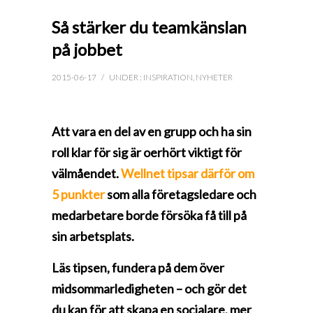
Så stärker du teamkänslan
på jobbet
2015-06-17
/
UNDER :
INSPIRATION
,
NYHETER
Att vara en del av en grupp och ha sin
roll klar för sig är oerhört viktigt för
välmåendet.
Wellnet tipsar därför om
5 punkter
som alla
företagsledare och
medarbetare borde försöka få till på
sin arbetsplats.
Läs tipsen, fundera på dem över
midsommarledigheten – och gör det
du kan för att skapa en socialare, mer