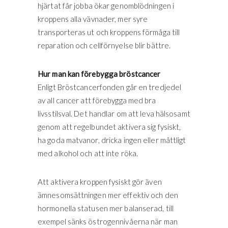
hjärtat får jobba ökar genomblödningen i
kroppens alla vävnader, mer syre
transporteras ut och kroppens förmåga till
reparation och cellförnyelse blir bättre.
Hur man kan förebygga bröstcancer
Enligt Bröstcancerfonden går en tredjedel
av all cancer att förebygga med bra
livsstilsval. Det handlar om att leva hälsosamt
genom att regelbundet aktivera sig fysiskt,
ha goda matvanor, dricka ingen eller måttligt
med alkohol och att inte röka.
Att aktivera kroppen fysiskt gör även
ämnesomsättningen mer effektiv och den
hormonella statusen mer balanserad, till
exempel sänks östrogennivåerna när man