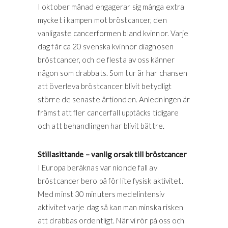
I oktober månad engagerar sig många extra
mycket i kampen mot bröstcancer, den
vanligaste cancerformen bland kvinnor. Varje
dag får ca 20 svenska kvinnor diagnosen
bröstcancer, och de flesta av oss känner
någon som drabbats. Som tur är har chansen
att överleva bröstcancer blivit betydligt
större de senaste årtionden. Anledningen är
främst att fler cancerfall upptäcks tidigare
och att behandlingen har blivit bättre.
Stillasittande – vanlig orsak till bröstcancer
I Europa beräknas var nionde fall av
bröstcancer bero på för lite fysisk aktivitet.
Med minst 30 minuters medelintensiv
aktivitet varje dag så kan man minska risken
att drabbas ordentligt. När vi rör på oss och