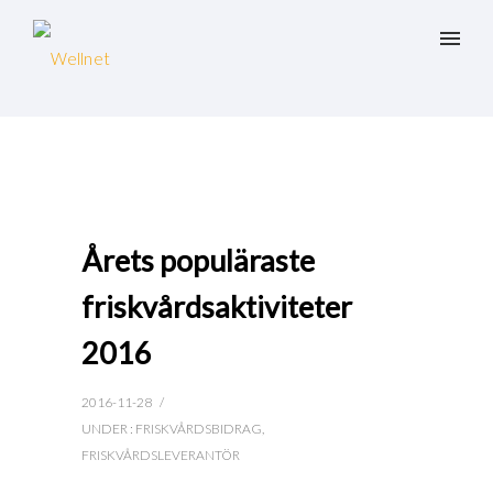
Årets populäraste
friskvårdsaktiviteter
2016
2016-11-28
/
UNDER :
FRISKVÅRDSBIDRAG
,
FRISKVÅRDSLEVERANTÖR