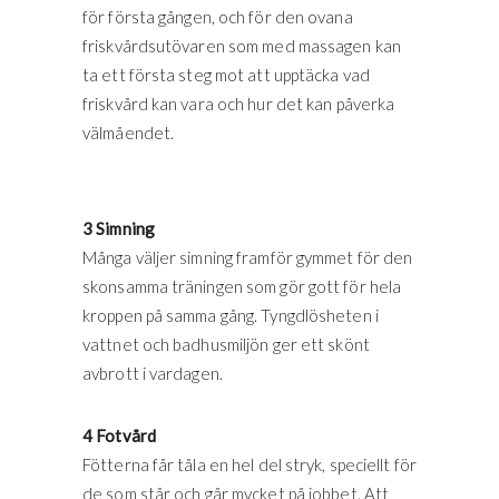
för första gången, och för den ovana
friskvårdsutövaren som med massagen kan
ta ett första steg mot att upptäcka vad
friskvård kan vara och hur det kan påverka
välmåendet.
3 Simning
Många väljer simning framför gymmet för den
skonsamma träningen som gör gott för hela
kroppen på samma gång. Tyngdlösheten i
vattnet och badhusmiljön ger ett skönt
avbrott i vardagen.
4 Fotvård
Fötterna får tåla en hel del stryk, speciellt för
de som står och går mycket på jobbet. Att