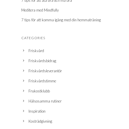
7 tips för att äta bra och må bra
Meditera med Mindfully
7 tips för att komma igång med din hemmaträning
CATEGORIES
Friskvård
Friskvårdsbidrag
Friskvårdsleverantör
Friskvårdstimme
Frukostklubb
Hälsosamma rutiner
Inspiration
Kostrådgivning