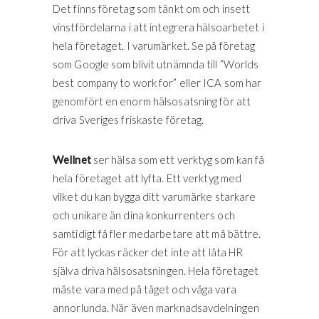
Det finns företag som tänkt om och insett
vinstfördelarna i att integrera hälsoarbetet i
hela företaget. I varumärket. Se på företag
som Google som blivit utnämnda till ”Worlds
best company to work for” eller ICA som har
genomfört en enorm hälsosatsning för att
driva Sveriges friskaste företag.
Wellnet
ser hälsa som ett verktyg som kan få
hela företaget att lyfta. Ett verktyg med
vilket du kan bygga ditt varumärke starkare
och unikare än dina konkurrenters och
samtidigt få fler medarbetare att må bättre.
För att lyckas räcker det inte att låta HR
själva driva hälsosatsningen. Hela företaget
måste vara med på tåget och våga vara
annorlunda. När även marknadsavdelningen