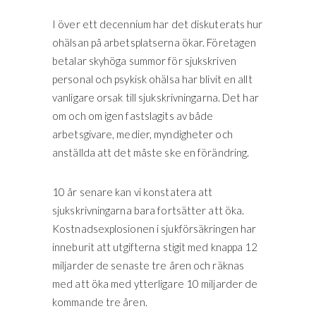
I över ett decennium har det diskuterats hur
ohälsan på arbetsplatserna ökar. Företagen
betalar skyhöga summor för sjukskriven
personal och psykisk ohälsa har blivit en allt
vanligare orsak till sjukskrivningarna. Det har
om och om igen fastslagits av både
arbetsgivare, medier, myndigheter och
anställda att det måste ske en förändring.
10 år senare kan vi konstatera att
sjukskrivningarna bara fortsätter att öka.
Kostnadsexplosionen i sjukförsäkringen har
inneburit att utgifterna stigit med knappa 12
miljarder de senaste tre åren och räknas
med att öka med ytterligare 10 miljarder de
kommande tre åren.