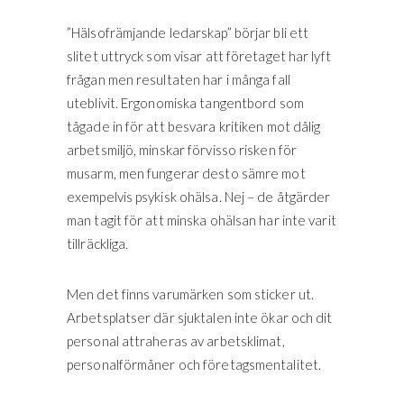
”Hälsofrämjande ledarskap” börjar bli ett
slitet uttryck som visar att företaget har lyft
frågan men resultaten har i många fall
uteblivit. Ergonomiska tangentbord som
tågade in för att besvara kritiken mot dålig
arbetsmiljö, minskar förvisso risken för
musarm, men fungerar desto sämre mot
exempelvis psykisk ohälsa. Nej – de åtgärder
man tagit för att minska ohälsan har inte varit
tillräckliga
.
Men det finns varumärken som sticker ut.
Arbetsplatser där sjuktalen inte ökar och dit
personal attraheras av arbetsklimat,
personalförmåner och företagsmentalitet.