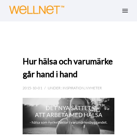
Hur hälsa och varumärke
går hand i hand
2015-10-01
/
UNDER :
INSPIRATION
,
NYHETER