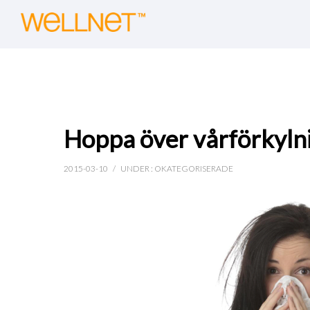
Hoppa över vårförkylni
2015-03-10
/
UNDER :
OKATEGORISERADE