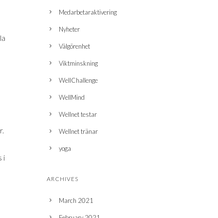
Medarbetaraktivering
Nyheter
la
Välgörenhet
Viktminskning
WellChallenge
WellMind
Wellnet testar
r.
Wellnet tränar
yoga
 i
ARCHIVES
March 2021
February 2021