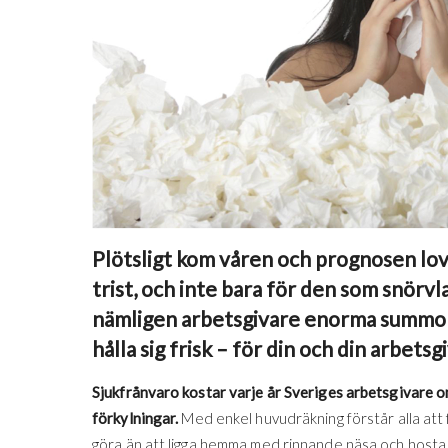
Plötsligt kom våren och prognosen lova
trist, och inte bara för den som snörvl
nämligen arbetsgivare enorma summor v
hålla sig frisk – för din och din arbetsg
Sjukfrånvaro kostar varje år Sveriges arbetsgivare o
förkylningar.
Med enkel huvudräkning förstår alla att f
göra än att ligga hemma med rinnande näsa och hosta, 