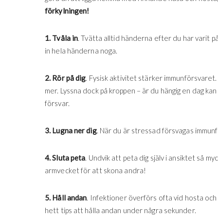
förkylningen!
1. Tvåla in
. Tvätta alltid händerna efter du har varit
in hela händerna noga.
2. Rör på dig
. Fysisk aktivitet stärker immunförsvaret
mer. Lyssna dock på kroppen – är du hängig en dag kan d
försvar.
3. Lugna ner dig
. När du är stressad försvagas immunfö
4. Sluta peta
. Undvik att peta dig själv i ansiktet så 
armvecket för att skona andra!
5. Håll andan
. Infektioner överförs ofta vid hosta och
hett tips att hålla andan under några sekunder.