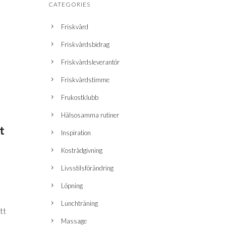
CATEGORIES
Friskvård
Friskvårdsbidrag
Friskvårdsleverantör
Friskvårdstimme
Frukostklubb
Hälsosamma rutiner
t
Inspiration
Kostrådgivning
Livsstilsförändring
Löpning
Lunchträning
tt
Massage