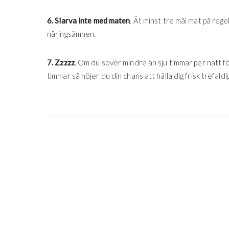
6. Slarva inte med maten
. Ät minst tre mål mat på regel
näringsämnen.
7. Zzzzz
. Om du sover mindre än sju timmar per natt fö
timmar så höjer du din chans att hålla dig frisk trefaldig