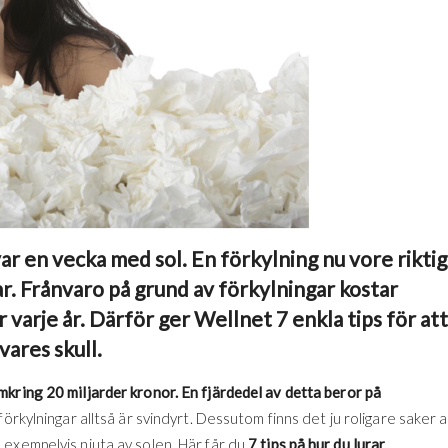
r en vecka med sol. En förkylning nu vore riktig
ar. Frånvaro på grund av förkylningar kostar
arje år. Därför ger Wellnet 7 enkla tips för att
ivares skull.
mkring 20 miljarder kronor.
En fjärdedel av detta beror på
örkylningar alltså är svindyrt. Dessutom finns det ju roligare saker a
exempelvis njuta av solen. Här får du
7 tips på hur du lurar