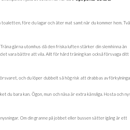
 på toaletten, före du lagar och äter mat samt när du kommer hem. Två
. Träna gärna utomhus då den friska luften stärker din slemhinna än
et vara bättre att vila. Allt för hård träning kan också försvaga ditt
rsvaret, och du löper dubbelt så hög risk att drabbas av förkylninga
mycket du bara kan. Ögon, mun och näsa är extra känsliga. Hosta och nys
 nysningar. Om din granne på jobbet eller bussen sätter igång är ett