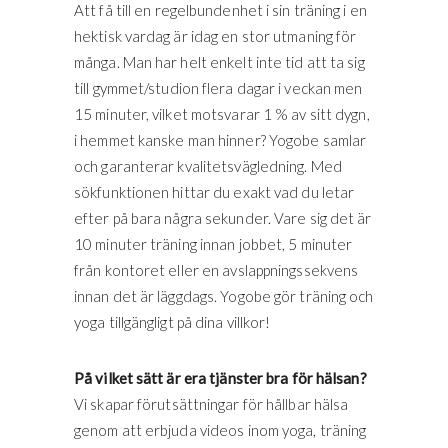
Att få till en regelbundenhet i sin träning i en
hektisk vardag är idag en stor utmaning för
många. Man har helt enkelt inte tid att ta sig
till gymmet/studion flera dagar i veckan men
15 minuter, vilket motsvarar 1 % av sitt dygn,
i hemmet kanske man hinner? Yogobe samlar
och garanterar kvalitetsvägledning. Med
sökfunktionen hittar du exakt vad du letar
efter på bara några sekunder. Vare sig det är
10 minuter träning innan jobbet, 5 minuter
från kontoret eller en avslappningssekvens
innan det är läggdags. Yogobe gör träning och
yoga tillgängligt på dina villkor!
På vilket sätt är era tjänster bra för hälsan?
Vi skapar förutsättningar för hållbar hälsa
genom att erbjuda videos inom yoga, träning