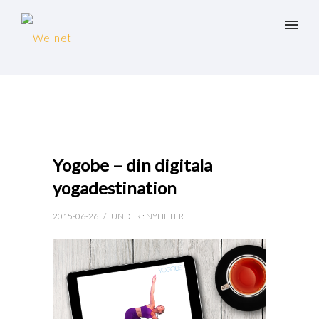
Yogobe – din digitala
yogadestination
2015-06-26
/
UNDER :
NYHETER