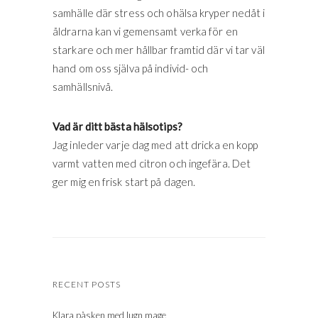
samhälle där stress och ohälsa kryper nedåt i
åldrarna kan vi gemensamt verka för en
starkare och mer hållbar framtid där vi tar väl
hand om oss själva på individ- och
samhällsnivå.
Vad är ditt bästa hälsotips?
Jag inleder varje dag med att dricka en kopp
varmt vatten med citron och ingefära. Det
ger mig en frisk start på dagen.
RECENT POSTS
Klara påsken med lugn mage